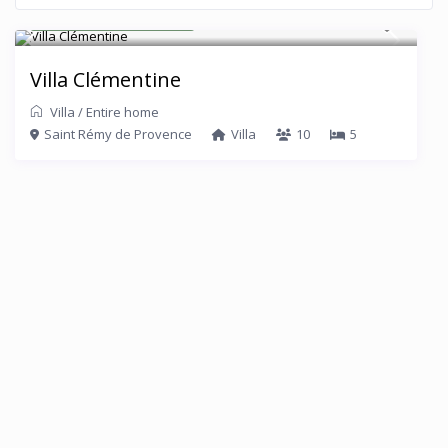
A partir de € 590
/Nuit
Villa Clémentine
Villa
/
Entire home
Saint Rémy de Provence
Villa
10
5