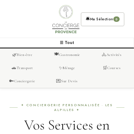
🛎
Ma Sélection
0
☰ Tout
🍽
🌿
🚴
Bien-être
Gastronomie
Activités
🚗
✨
🛒
Transport
Ménage
Courses
🔑
💌
Conciergerie
Sur Devis
✦ CONCIERGERIE PERSONNALISÉE · LES
ALPILLES ✦
Vos Services en