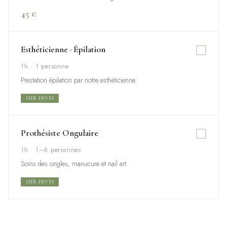
45 €
Esthéticienne · Épilation
1h · 1 personne
Prestation épilation par notre esthéticienne.
SUR DEVIS
Prothésiste Ongulaire
1h · 1–6 personnes
Soins des ongles, manucure et nail art.
SUR DEVIS