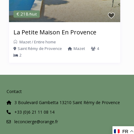
€ 218
/Nuit
La Petite Maison En Provence
Mazet
/
Entire home
Saint Rémy de Provence
Mazet
4
2
Contact
3 Boulevard Gambetta 13210 Saint Rémy de Provence
+33 (0)6 21 11 08 14
leconcierge@orange.fr
FR