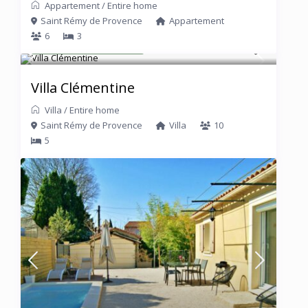
Appartement
/
Entire home
Saint Rémy de Provence
Appartement
6
3
A partir de € 590
/Nuit
Villa Clémentine
Villa
/
Entire home
Saint Rémy de Provence
Villa
10
5